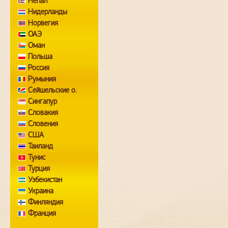
Непал
Нидерланды
Норвегия
ОАЭ
Оман
Польша
Россия
Румыния
Сейшельские о.
Сингапур
Словакия
Словения
США
Таиланд
Тунис
Турция
Узбекистан
Украина
Финляндия
Франция
Хорватия