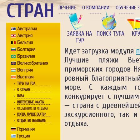
СТРАН
ЛЕЧЕНИЕ
О КОМПАНИИ
ОБУЧЕНИЕ 
Австралия
ЗАЯВКА НА
ПОИСК ТУРА
КР
Австрия
ТУР
Бельгия
Болгария
Идет загрузка модуля
п
Бразилия
Лучшие пляжи Вье
Великобритания
приморских городов Ня
Венгрия
ровный благоприятный
Вьетнам
ТУРЫ НА ГОА
море. С каждым го
О СТРАНЕ
конкурирует с лучшим
ВИЗА
ИНТЕРЕСНЫЕ ФАКТЫ
— страна с древнейшей
ОСОБЕННОСТИ ОТДЫХА
экскурсионного, так 
КОГДА ЛУЧШЕ ЕХАТЬ?
ОТДЫХ ВО ВЬЕТНАМЕ
отдыха.
Германия
Греция