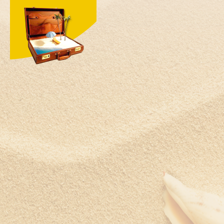
Чехия
Швейцария
Швеция
Шри-Ланка
Южная Корея
ЮАР
Ямайка
Япония