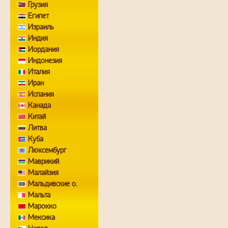
Грузия
Египет
Израиль
Индия
Иордания
Индонезия
Италия
Иран
Испания
Канада
Китай
Литва
Куба
Люксембург
Маврикий
Малайзия
Мальдивские о.
Мальта
Марокко
Мексика