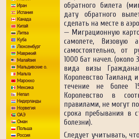
обратного билета (м
Иран
Испания
дату обратного выле
Канада
сделать на месте в аэр
Китай
— Миграционную карто
Литва
Куба
самолете, Визовую 
Люксембург
самостоятельно, от 
Маврикий
1000 бат начел. (около
Малайзия
вида визы Граждана
Мальдивские о.
Мальта
Королевство Таиланд и
Марокко
течение не более 1
Мексика
Королевство в соот
Непал
Нидерланды
правилами, не могут п
Норвегия
срока пребывания в с
ОАЭ
болезни).
Оман
Польша
Следует учитывать, чт
Россия