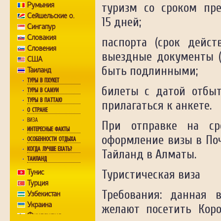
Румыния
туризм со сроком пр
Сейшельские о.
15 дней;
Сингапур
Словакия
паспорта (срок дейс
Словения
выездные документы 
США
быть подлинными;
Таиланд
ТУРЫ В ПХУКЕТ
билеты с датой отбы
ТУРЫ В САМУИ
ТУРЫ В ПАТТАЮ
прилагаться к анкете.
О СТРАНЕ
ВИЗА
При отправке на ср
ИНТЕРЕСНЫЕ ФАКТЫ
оформление визы в По
ОСОБЕННОСТИ ОТДЫХА
КОГДА ЛУЧШЕ ЕХАТЬ?
Тайланд в Алматы.
ТАИЛАНД
Тунис
Туристическая виза
Турция
Требования: данная 
Узбекистан
Украина
желают посетить Коро
Финляндия