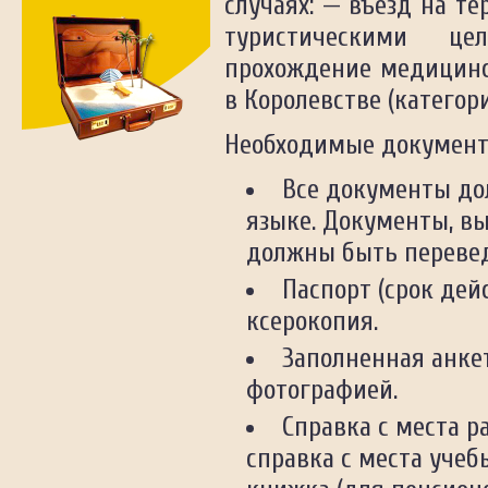
случаях: — въезд на т
Франция
туристическими ц
Хорватия
Чехия
прохождение медицинс
Швейцария
в Королевстве (категор
Швеция
Шри-Ланка
Необходимые документ
Южная Корея
ЮАР
Все документы до
Ямайка
языке. Документы, в
Япония
должны быть перевед
Паспорт (срок дей
ксерокопия.
Заполненная анкет
фотографией.
Справка с места р
справка с места учеб