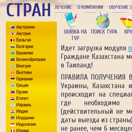
СТРАН
ЛЕЧЕНИЕ
О КОМПАНИИ
ОБУЧЕНИЕ 
Австралия
ЗАЯВКА НА
ПОИСК ТУРА
КР
Австрия
ТУР
Бельгия
Болгария
Идет загрузка модуля
п
Бразилия
Граждане Казахстана м
Великобритания
в Таиланд!
Венгрия
Вьетнам
ПРАВИЛА ПОЛУЧЕНИЯ В
Германия
Украины, Казахстана 
Греция
Грузия
происходит на специал
Египет
где необходимо 
Израиль
(действительный не м
Индия
Иордания
даты выезда из страны
Индонезия
не ранее, чем 6 месяц
Италия