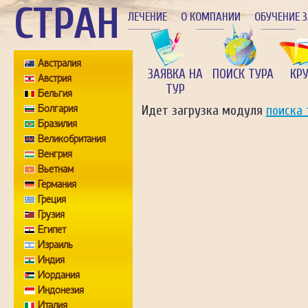
СТРАН
ЛЕЧЕНИЕ
О КОМПАНИИ
ОБУЧЕНИЕ 
Австралия
ЗАЯВКА НА
ПОИСК ТУРА
КР
Австрия
ТУР
Бельгия
Болгария
Идет загрузка модуля
поиска 
Бразилия
Великобритания
Венгрия
Вьетнам
Германия
Греция
Грузия
Египет
Израиль
Индия
Иордания
Индонезия
Италия