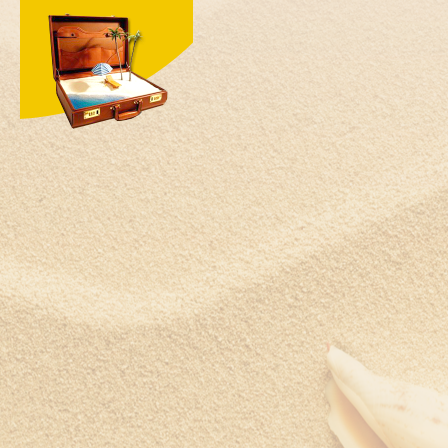
Швейцария
Швеция
Шри-Ланка
Южная Корея
ЮАР
Ямайка
Япония