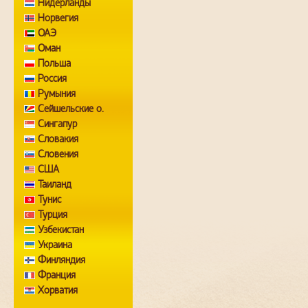
Нидерланды
Норвегия
ОАЭ
Оман
Польша
Россия
Румыния
Сейшельские о.
Сингапур
Словакия
Словения
США
Таиланд
Тунис
Турция
Узбекистан
Украина
Финляндия
Франция
Хорватия
Чехия