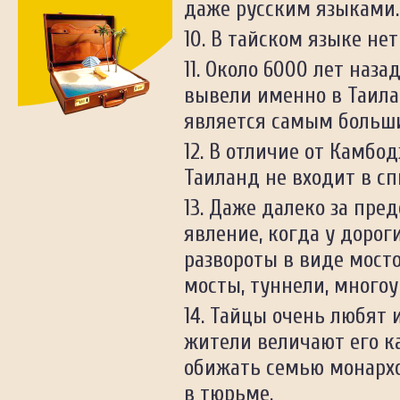
даже русским языками.
Франция
Хорватия
В тайском языке нет
Чехия
Около 6000 лет назад
Швейцария
Швеция
вывели именно в Таила
Шри-Ланка
является самым больши
Южная Корея
ЮАР
В отличие от Камбод
Ямайка
Таиланд не входит в сп
Япония
Даже далеко за пре
явление, когда у дороги
развороты в виде мост
мосты, туннели, много
Тайцы очень любят и
жители величают его ка
обижать семью монархо
в тюрьме.