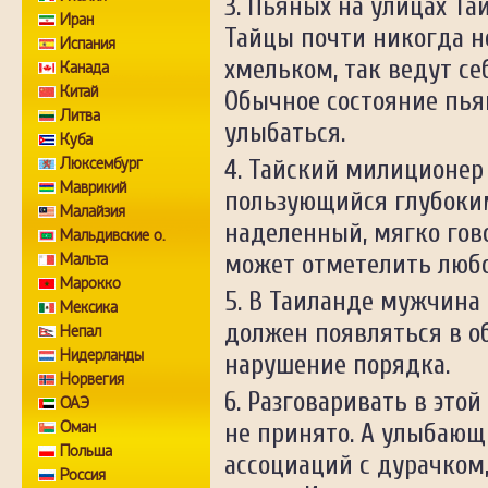
Пьяных на улицах Та
Иран
Тайцы почти никогда не
Испания
хмельком, так ведут се
Канада
Китай
Обычное состояние пья
Литва
улыбаться.
Куба
Люксембург
Тайский милиционер
Маврикий
пользующийся глубоки
Малайзия
наделенный, мягко гов
Мальдивские о.
Мальта
может отметелить любо
Марокко
В Таиланде мужчина 
Мексика
должен появляться в о
Непал
Нидерланды
нарушение порядка.
Норвегия
Разговаривать в это
ОАЭ
Оман
не принято. А улыбающ
Польша
ассоциаций с дурачком,
Россия