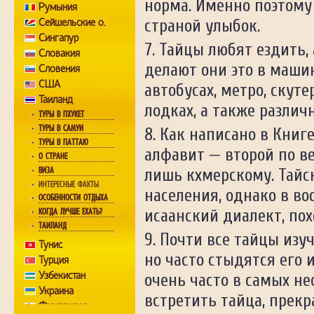
норма. Именно поэтому
Румыния
Сейшельские о.
страной улыбок.
Сингапур
Тайцы любят ездить, 
Словакия
делают они это в машин
Словения
США
автобусах, метро, скуте
Таиланд
лодках, а также разли
ТУРЫ В ПХУКЕТ
ТУРЫ В САМУИ
Как написано в Книге
ТУРЫ В ПАТТАЮ
алфавит — второй по ве
О СТРАНЕ
ВИЗА
лишь кхмерскому. Тайс
ИНТЕРЕСНЫЕ ФАКТЫ
населения, однако в в
ОСОБЕННОСТИ ОТДЫХА
исаанский диалект, пох
КОГДА ЛУЧШЕ ЕХАТЬ?
ТАИЛАНД
Почти все тайцы изу
Тунис
но часто стыдятся его 
Турция
Узбекистан
очень часто в самых н
Украина
встретить тайца, прек
Финляндия