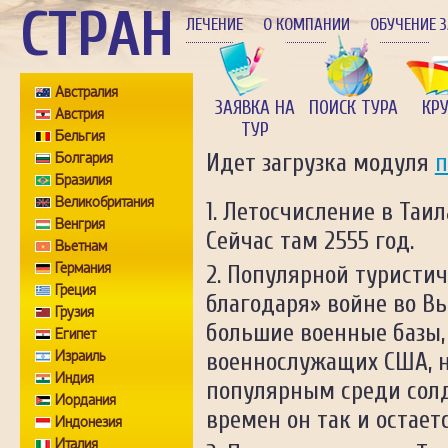
СТРАН
ЛЕЧЕНИЕ
О КОМПАНИИ
ОБУЧЕНИЕ 
Австралия
ЗАЯВКА НА
ПОИСК ТУРА
КР
Австрия
ТУР
Бельгия
Болгария
Идет загрузка модуля
п
Бразилия
Великобритания
Летосчисление в Таил
Венгрия
Сейчас там 2555 год.
Вьетнам
Германия
Популярной туристич
Греция
благодаря» войне во Вь
Грузия
большие военные базы,
Египет
Израиль
военнослужащих США, н
Индия
популярным среди солда
Иордания
времен он так и остает
Индонезия
Италия