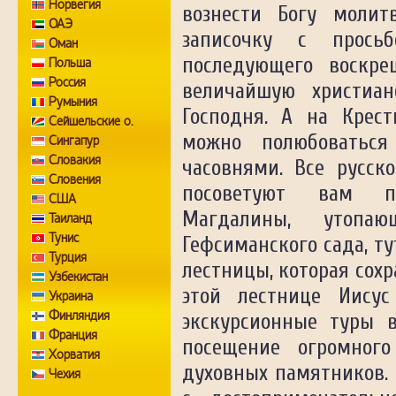
Норвегия
вознести Богу моли
ОАЭ
записочку с прось
Оман
последующего воскре
Польша
Россия
величайшую христиа
Румыния
Господня. А на Крес
Сейшельские о.
можно полюбоваться
Сингапур
Словакия
часовнями. Все русск
Словения
посоветуют вам п
США
Магдалины, утоп
Таиланд
Тунис
Гефсиманского сада, т
Турция
лестницы, которая сохр
Узбекистан
этой лестнице Иису
Украина
Финляндия
экскурсионные туры 
Франция
посещение огромного
Хорватия
духовных памятников.
Чехия
Швейцария