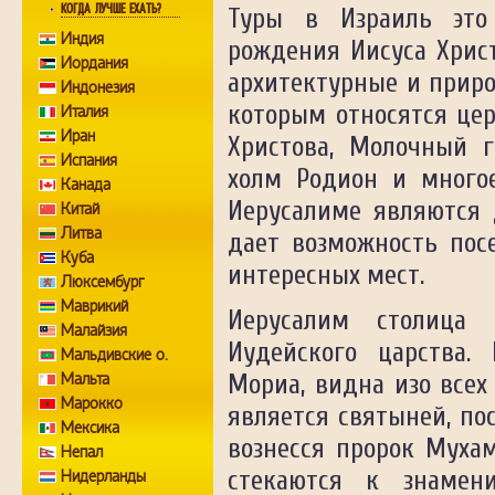
КОГДА ЛУЧШЕ ЕХАТЬ?
Туры в Израиль это
Индия
рождения Иисуса Хрис
Иордания
архитектурные и прир
Индонезия
которым относятся це
Италия
Иран
Христова, Молочный г
Испания
холм Родион и многое
Канада
Иерусалиме являются 
Китай
Литва
дает возможность пос
Куба
интересных мест.
Люксембург
Маврикий
Иерусалим столица 
Малайзия
Иудейского царства.
Мальдивские о.
Мальта
Мориа, видна изо всех 
Марокко
является святыней, по
Мексика
вознесся пророк Муха
Непал
стекаются к знамен
Нидерланды