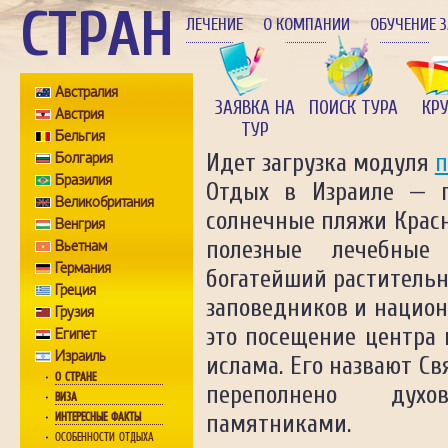
СТРАН
ЛЕЧЕНИЕ
О КОМПАНИИ
ОБУЧЕНИЕ 
Австралия
ЗАЯВКА НА
ПОИСК ТУРА
КР
Австрия
ТУР
Бельгия
Болгария
Идет загрузка модуля
п
Бразилия
Отдых в Израиле — п
Великобритания
солнечные пляжи Красн
Венгрия
полезные лечебные
Вьетнам
Германия
богатейший раститель
Греция
заповедников и национ
Грузия
это посещение центра 
Египет
Израиль
ислама. Его назвают Св
О СТРАНЕ
переполнено дух
ВИЗА
ИНТЕРЕСНЫЕ ФАКТЫ
памятниками.
ОСОБЕННОСТИ ОТДЫХА