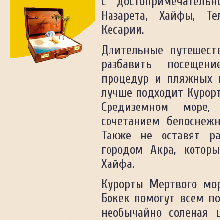
с достопримечательн
Швеция
Назарета, Хайфы, Т
Шри-Ланка
Кесарии.
Южная Корея
ЮАР
Длительные путешест
Ямайка
разбавить посещени
Япония
процедур и пляжных к
лучше подходит Курорт
Средиземном море,
сочетанием белоснежн
Также не оставят р
городом Акра, которы
Хайфа.
Курорты Мертвого мор
Бокек помогут всем по
необычайно соленая ц