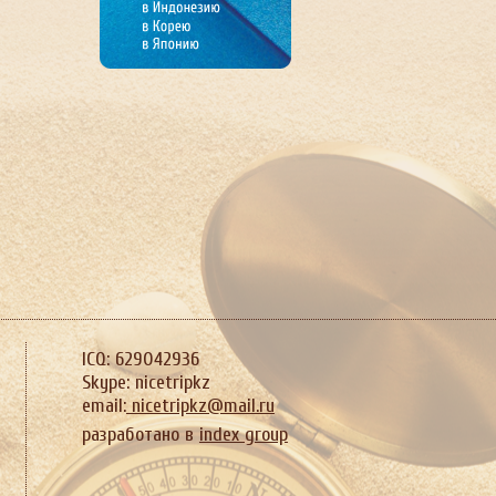
ICQ: 629042936
Skype: nicetripkz
email:
nicetripkz@mail.ru
разработано в
index group