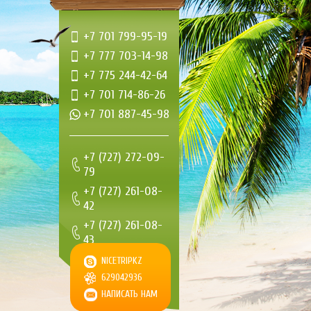
+7 701 799-95-19
+7 777 703-14-98
+7 775 244-42-64
+7 701 714-86-26
+7 701 887-45-98
+7 (727) 272-09-
79
+7 (727) 261-08-
42
+7 (727) 261-08-
43
+7 (727) 261-08-
NICETRIPKZ
44
629042936
НАПИСАТЬ НАМ