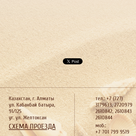
Казахстан, г. Алматы
тел.: +7 (727)
ул. Кабанбай батыра,
3179633, 2720979
91/125
2610842, 2610843
уг. ул. Желтоксан
2610844
СХЕМА ПРОЕЗДА
моб.:
+7 701 799 9519