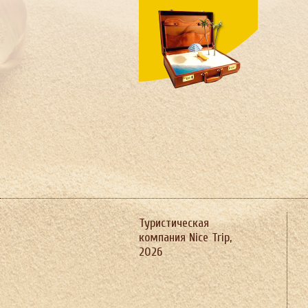
Швеция
Шри-Ланка
Южная Корея
ЮАР
Ямайка
Япония
Туристическая
компания Nice Trip,
2026