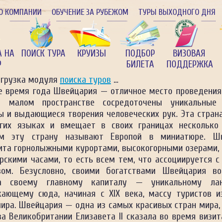
О КОМПАНИИ
ОБУЧЕНИЕ ЗА РУБЕЖОМ
ТУРЫ ВЫХОДНОГО ДНЯ
А НА
ПОИСК ТУРА
КРУИЗЫ
ПОДБОР
ВИЗОВАЯ
Р
БИЛЕТА
ПОДДЕРЖКА
агрузка модуля
поиска туров
…
е время года Швейцария — отличное место проведения 
 малом пространстве сосредоточены уникальные
ы и выдающиеся творения человеческих рук. Эта страна
гих языках и вмещает в своих границах несколько 
м эту страну называют Европой в миниатюре. Ш
ита горнолыжными курортами, высокогорными озерами, 
рскими часами, то есть всем тем, что ассоциируется с
вом. Безусловно, своими богатствами Швейцария в
на своему главному капиталу — уникальному лан
кающему сюда, начиная с XIX века, массу туристов и
мира. Швейцария — одна из самых красивых стран мира,
а Великобритании Елизавета II сказала во время визит