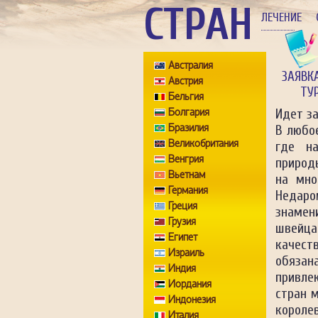
СТРАН
ЛЕЧЕНИЕ
Австралия
ЗАЯВК
Австрия
ТУ
Бельгия
Болгария
Идет з
Бразилия
В любо
Великобритания
где на
Венгрия
природ
Вьетнам
на мно
Германия
Недаро
Греция
знамен
Грузия
швейца
Египет
качест
Израиль
обяза
Индия
привле
Иордания
стран 
Индонезия
королев
Италия