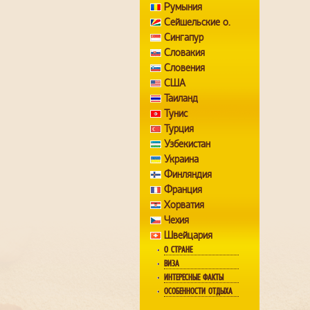
Румыния
Сейшельские о.
Сингапур
Словакия
Словения
США
Таиланд
Тунис
Турция
Узбекистан
Украина
Финляндия
Франция
Хорватия
Чехия
Швейцария
О СТРАНЕ
ВИЗА
ИНТЕРЕСНЫЕ ФАКТЫ
ОСОБЕННОСТИ ОТДЫХА
КОГДА ЛУЧШЕ ЕХАТЬ?