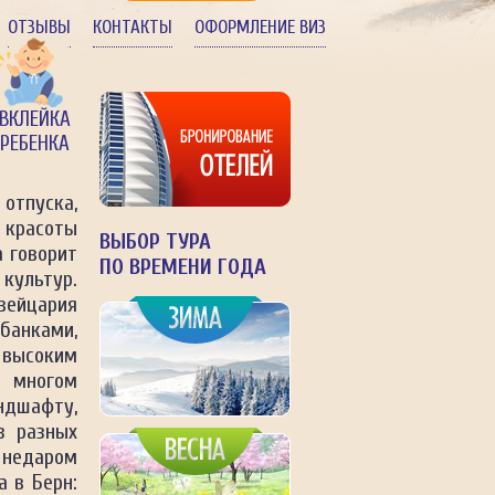
ОТЗЫВЫ
КОНТАКТЫ
ОФОРМЛЕНИЕ ВИЗ
ВКЛЕЙКА
РЕБЕНКА
отпуска,
 красоты
ВЫБОР ТУРА
 говорит
ПО ВРЕМЕНИ ГОДА
культур.
вейцария
банками,
 высоким
о многом
дшафту,
з разных
 недаром
а в Берн: