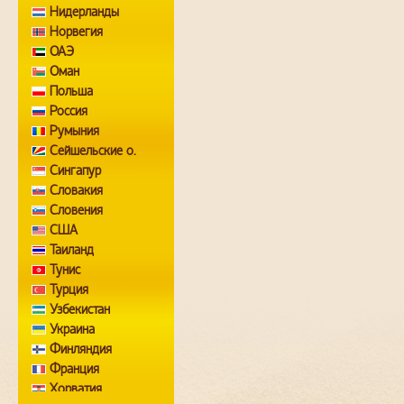
Нидерланды
Норвегия
ОАЭ
Оман
Польша
Россия
Румыния
Сейшельские о.
Сингапур
Словакия
Словения
США
Таиланд
Тунис
Турция
Узбекистан
Украина
Финляндия
Франция
Хорватия