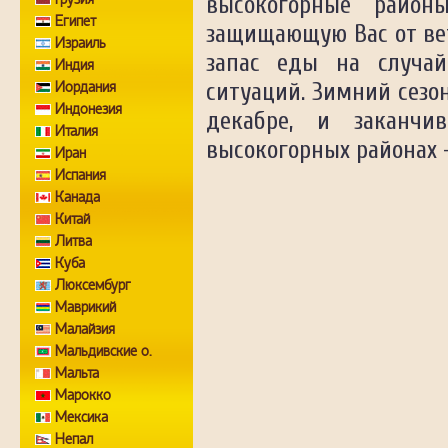
высокогорные район
Египет
защищающую Вас от вет
Израиль
запас еды на случай
Индия
Иордания
ситуаций. Зимний сезо
Индонезия
декабре, и заканчи
Италия
высокогорных районах 
Иран
Испания
Канада
Китай
Литва
Куба
Люксембург
Маврикий
Малайзия
Мальдивские о.
Мальта
Марокко
Мексика
Непал