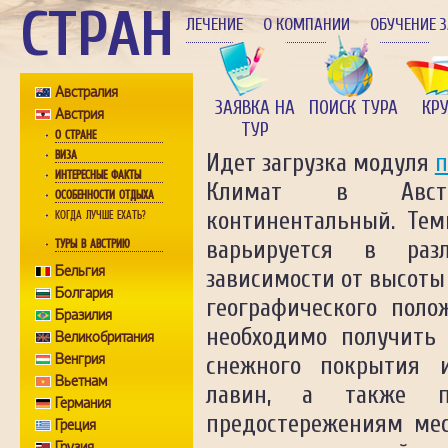
СТРАН
ЛЕЧЕНИЕ
О КОМПАНИИ
ОБУЧЕНИЕ 
Австралия
ЗАЯВКА НА
ПОИСК ТУРА
КР
Австрия
ТУР
О СТРАНЕ
ВИЗА
Идет загрузка модуля
п
ИНТЕРЕСНЫЕ ФАКТЫ
Климат в Австр
ОСОБЕННОСТИ ОТДЫХА
континентальный. Тем
КОГДА ЛУЧШЕ ЕХАТЬ?
варьируется в раз
ТУРЫ В АВСТРИЮ
Бельгия
зависимости от высоты
Болгария
географического поло
Бразилия
необходимо получить
Великобритания
Венгрия
снежного покрытия 
Вьетнам
лавин, а также п
Германия
предостережениям мес
Греция
Грузия