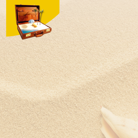
Чехия
Швейцария
Швеция
Шри-Ланка
Южная Корея
ЮАР
Ямайка
Япония