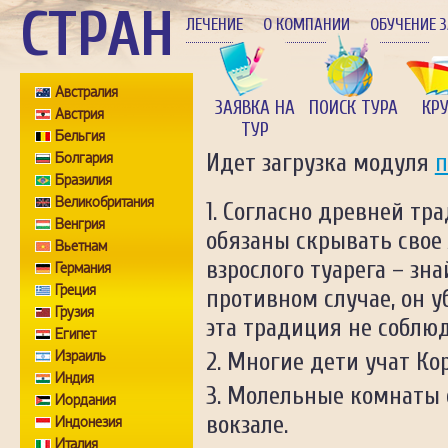
СТРАН
ЛЕЧЕНИЕ
О КОМПАНИИ
ОБУЧЕНИЕ 
Австралия
ЗАЯВКА НА
ПОИСК ТУРА
КР
Австрия
ТУР
Бельгия
Болгария
Идет загрузка модуля
п
Бразилия
Великобритания
Согласно древней тр
Венгрия
обязаны скрывать свое
Вьетнам
взрослого туарега – зна
Германия
Греция
противном случае, он у
Грузия
эта традиция не соблюд
Египет
Израиль
Многие дети учат Кора
Индия
Молельные комнаты е
Иордания
вокзале.
Индонезия
Италия