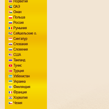
Норвегия
ОАЭ
Оман
Польша
Россия
Румыния
Сейшельские о.
Сингапур
Словакия
Словения
США
Таиланд
Тунис
Турция
Узбекистан
Украина
Финляндия
Франция
Хорватия
Чехия
Швейцария