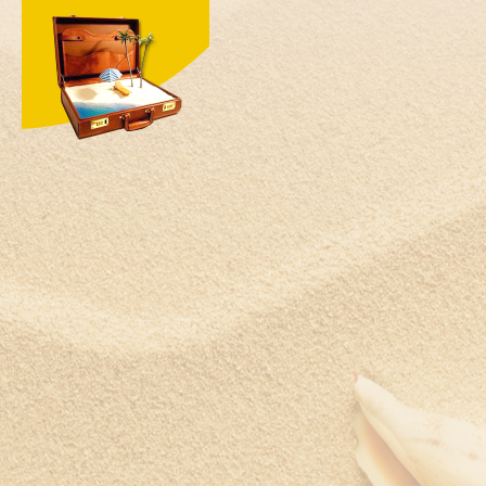
Швеция
Шри-Ланка
Южная Корея
ЮАР
Ямайка
Япония