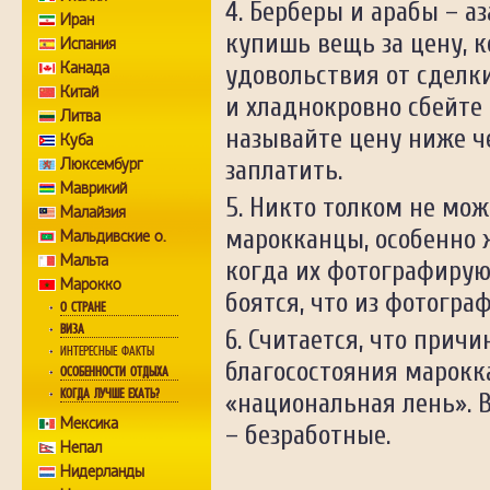
Берберы и арабы – аз
Иран
купишь вещь за цену, 
Испания
Канада
удовольствия от сделки
Китай
и хладнокровно сбейте ц
Литва
называйте цену ниже че
Куба
Люксембург
заплатить.
Маврикий
Никто толком не мож
Малайзия
марокканцы, особенно 
Мальдивские о.
Мальта
когда их фотографируют
Марокко
боятся, что из фотогра
О СТРАНЕ
ВИЗА
Считается, что причи
ИНТЕРЕСНЫЕ ФАКТЫ
благосостояния марокк
ОСОБЕННОСТИ ОТДЫХА
КОГДА ЛУЧШЕ ЕХАТЬ?
«национальная лень». 
Мексика
– безработные.
Непал
Нидерланды