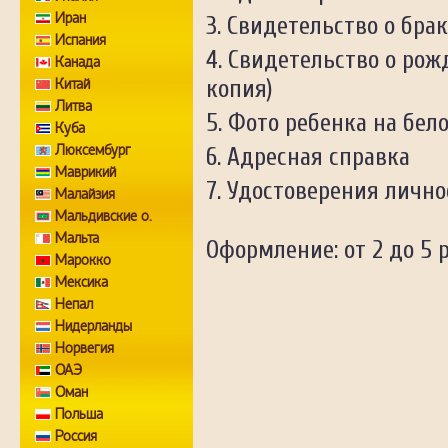
Иран
Свидетельство о брак
Испания
Свидетельство о рож
Канада
Китай
копия)
Литва
Фото ребенка на бело
Куба
Люксембург
Адресная справка
Маврикий
Удостоверения личнос
Малайзия
Мальдивские о.
Мальта
Оформление: от 2 до 5 
Марокко
Мексика
Непал
Нидерланды
Норвегия
ОАЭ
Оман
Польша
Россия