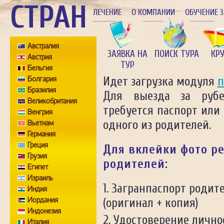
СТРАН
ЛЕЧЕНИЕ
О КОМПАНИИ
ОБУЧЕНИЕ 
Австралия
ЗАЯВКА НА
ПОИСК ТУРА
КР
Австрия
ТУР
Бельгия
Болгария
Идет загрузка модуля
п
Бразилия
Для выезда за рубе
Великобритания
требуется паспорт или
Венгрия
одного из родителей.
Вьетнам
Германия
Греция
Для вклейки фото ре
Грузия
родителей:
Египет
Израиль
Загранпаспорт родите
Индия
Иордания
(оригинал + копия)
Индонезия
Удостоверение личнос
Италия