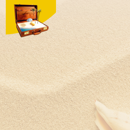
КОГДА ЛУЧШЕ ЕХАТЬ?
Шри-Ланка
Южная Корея
ЮАР
Ямайка
Япония