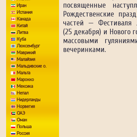
посвященные наступл
Иран
Испания
Рождественские празд
Канада
частей — Фестиваля Л
Китай
(25 декабря) и Нового 
Литва
Куба
массовыми гуляниям
Люксембург
вечеринками.
Маврикий
Малайзия
Мальдивские о.
Мальта
Марокко
Мексика
Непал
Нидерланды
Норвегия
ОАЭ
Оман
Польша
Россия