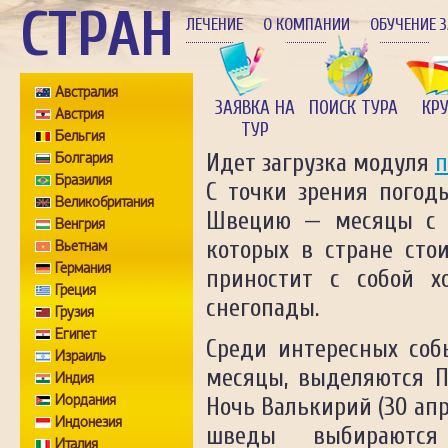
СТРАН
ЛЕЧЕНИЕ
О КОМПАНИИ
ОБУЧЕНИЕ 
Австралия
ЗАЯВКА НА
ПОИСК ТУРА
КР
Австрия
ТУР
Бельгия
Болгария
Идет загрузка модуля
п
Бразилия
С точки зрения погод
Великобритания
Швецию — месяцы с м
Венгрия
которых в стране сто
Вьетнам
Германия
приностит с собой х
Греция
снегопады.
Грузия
Египет
Среди интересных соб
Израиль
месяцы, выделяются П
Индия
Иордания
Ночь Валькирий (30 апре
Индонезия
шведы выбираются
Италия