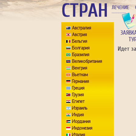
СТРАН
ЛЕЧЕНИЕ
Австралия
ЗАЯВК
Австрия
ТУ
Бельгия
Болгария
Идет з
Бразилия
Великобритания
Венгрия
Вьетнам
Германия
Греция
Грузия
Египет
Израиль
Индия
Иордания
Индонезия
Италия