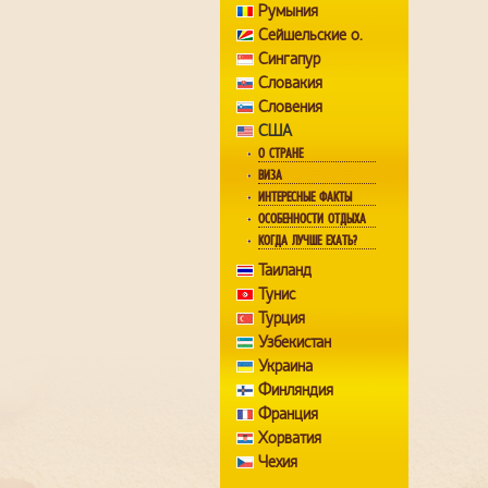
Румыния
Сейшельские о.
Сингапур
Словакия
Словения
США
О СТРАНЕ
ВИЗА
ИНТЕРЕСНЫЕ ФАКТЫ
ОСОБЕННОСТИ ОТДЫХА
КОГДА ЛУЧШЕ ЕХАТЬ?
Таиланд
Тунис
Турция
Узбекистан
Украина
Финляндия
Франция
Хорватия
Чехия
Швейцария