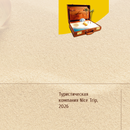
Швеция
Шри-Ланка
Южная Корея
ЮАР
Ямайка
Япония
Туристическая
компания Nice Trip,
2026