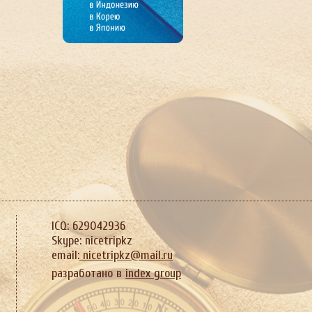
ICQ: 629042936
Skype: nicetripkz
email:
nicetripkz@mail.ru
разработано в
index group