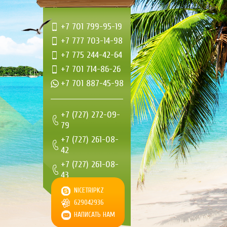
+7 701 799-95-19
+7 777 703-14-98
+7 775 244-42-64
+7 701 714-86-26
+7 701 887-45-98
+7 (727) 272-09-
79
+7 (727) 261-08-
42
+7 (727) 261-08-
43
+7 (727) 261-08-
NICETRIPKZ
44
629042936
НАПИСАТЬ НАМ