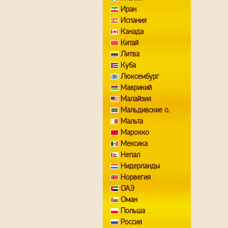
Иран
Испания
Канада
Китай
Литва
Куба
Люксембург
Маврикий
Малайзия
Мальдивские о.
Мальта
Марокко
Мексика
Непал
Нидерланды
Норвегия
ОАЭ
Оман
Польша
Россия