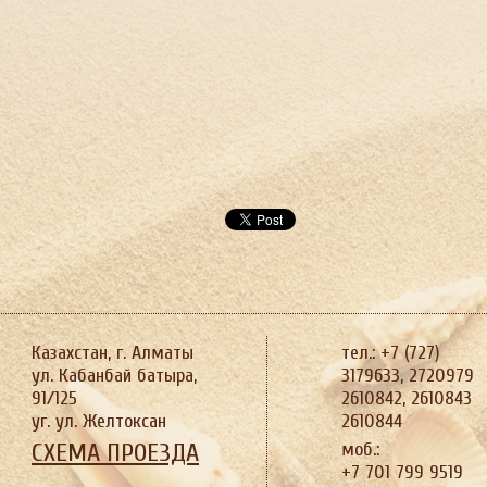
Казахстан, г. Алматы
тел.: +7 (727)
ул. Кабанбай батыра,
3179633, 2720979
91/125
2610842, 2610843
уг. ул. Желтоксан
2610844
СХЕМА ПРОЕЗДА
моб.:
+7 701 799 9519