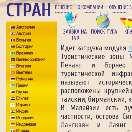
СТРАН
ЛЕЧЕНИЕ
О КОМПАНИИ
ОБУЧЕНИЕ 
Австралия
ЗАЯВКА НА
ПОИСК ТУРА
КР
Австрия
ТУР
Бельгия
Болгария
Идет загрузка модуля
п
Бразилия
Туристические зоны 
Великобритания
Пенанг и Борнео 
Венгрия
туристической инфра
Вьетнам
Германия
называют историчес
Греция
расположены крупнейш
Грузия
тайский, бирманский, 
Египет
Израиль
В Малайзии есть лу
Индия
частности, острова С
Иордания
Лангкаян и Лаянг -
Индонезия
Италия