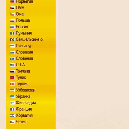
Норвегия
ОАЭ
Оман
Польша
Россия
Румыния
Сейшельские о.
Сингапур
Словакия
Словения
США
Таиланд
Тунис
Турция
Узбекистан
Украина
Финляндия
Франция
Хорватия
Чехия
Швейцария