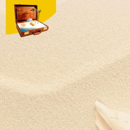
Швеция
Шри-Ланка
Южная Корея
ЮАР
Ямайка
Япония