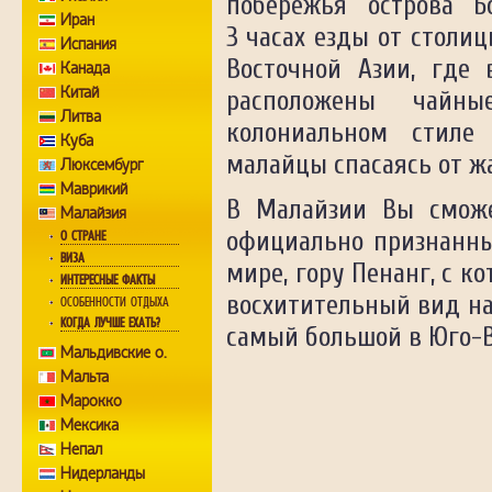
побережья острова Б
Иран
3 часах езды от столи
Испания
Восточной Азии, где
Канада
Китай
расположены чай
Литва
колониальном стиле
Куба
малайцы спасаясь от ж
Люксембург
Маврикий
В Малайзии Вы сможе
Малайзия
официально признанны
О СТРАНЕ
ВИЗА
мире, гору Пенанг, с к
ИНТЕРЕСНЫЕ ФАКТЫ
восхитительный вид на
ОСОБЕННОСТИ ОТДЫХА
КОГДА ЛУЧШЕ ЕХАТЬ?
самый большой в Юго-В
Мальдивские о.
Мальта
Марокко
Мексика
Непал
Нидерланды