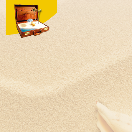
Швеция
Шри-Ланка
Южная Корея
ЮАР
Ямайка
Япония