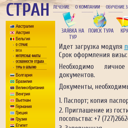
СТРАН
ЛЕЧЕНИЕ
О КОМПАНИИ
ОБУЧЕНИЕ 
Австралия
ЗАЯВКА НА
ПОИСК ТУРА
КР
Австрия
ТУР
Бельгия
Идет загрузка модуля
п
О СТРАНЕ
ВИЗА
Срок оформления визы: 
ИНТЕРЕСНЫЕ ФАКТЫ
ОСОБЕННОСТИ ОТДЫХА
Необходимо лично
ТУРЫ В БЕЛЬГИЮ
документов.
Болгария
Бразилия
Документы, необходимы
Великобритания
Венгрия
Паспорт; копия паспор
Вьетнам
Германия
Приглашение из гост
Греция
посольства: +7 (727)2662
Грузия
Египет