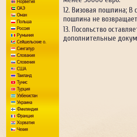
Норвегия
ОАЭ
Визовая пошлина; В 
Оман
пошлина не возвращает
Польша
Посольство оставляе
Россия
Румыния
дополнительные докум
Сейшельские о.
Сингапур
Словакия
Словения
США
Таиланд
Тунис
Турция
Узбекистан
Украина
Финляндия
Франция
Хорватия
Чехия
Швейцария