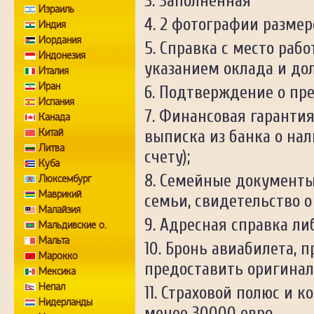
Заполненная
Израиль
2 фотографии размеро
Индия
Иордания
Справка с место раб
Индонезия
указанием оклада и до
Италия
Иран
Подтверждение о пре
Испания
Финансовая гарантия
Канада
Китай
выписка из банка о на
Литва
счету);
Куба
Семейные документы 
Люксембург
Маврикий
семьи, свидетельство о
Малайзия
Адресная справка ли
Мальдивские о.
Мальта
Бронь авиабилета, п
Марокко
предоставить оригинал
Мексика
Непал
Страховой полюс и ко
Нидерланды
менее 30000 евро.