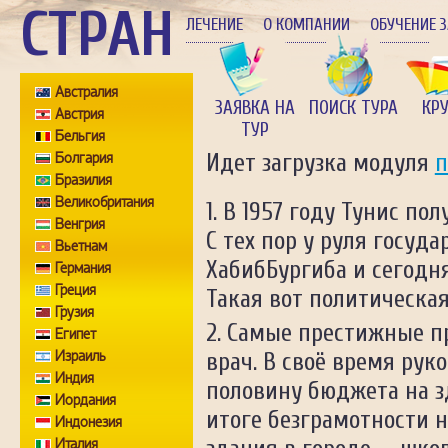
СТРАН
ЛЕЧЕНИЕ
О КОМПАНИИ
ОБУЧЕНИЕ 
Австралия
ЗАЯВКА НА
ПОИСК ТУРА
КР
Австрия
ТУР
Бельгия
Болгария
Идет загрузка модуля
п
Бразилия
Великобритания
В 1957 году Тунис по
Венгрия
С тех пор у руля госуд
Вьетнам
ХабибБургиба и сегодн
Германия
Греция
Такая вот политическая
Грузия
Самые престижные пр
Египет
Израиль
врач. В своё время рук
Индия
половину бюджета на з
Иордания
итоге безграмотности н
Индонезия
Италия