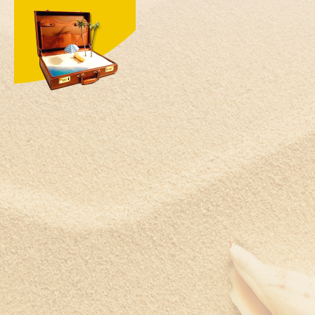
Швеция
Шри-Ланка
Южная Корея
ЮАР
Ямайка
Япония