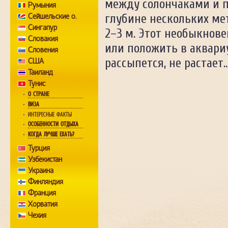
между солончаками и пу
Румыния
Сейшельские о.
глубине нескольких ме
Сингапур
2–3 м. Этот необыкнове
Словакия
или положить в аквариу
Словения
рассыпется, не растает
США
Таиланд
Тунис
О СТРАНЕ
ВИЗА
ИНТЕРЕСНЫЕ ФАКТЫ
ОСОБЕННОСТИ ОТДЫХА
КОГДА ЛУЧШЕ ЕХАТЬ?
Турция
Узбекистан
Украина
Финляндия
Франция
Хорватия
Чехия
Швейцария