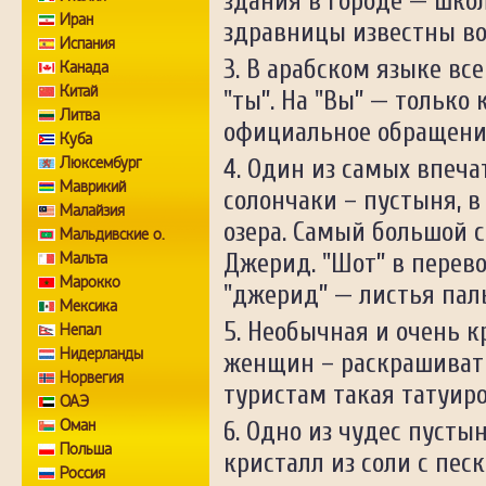
здания в городе — шко
Иран
здравницы известны во
Испания
В арабском языке все
Канада
Китай
"ты”. На "Вы” — только 
Литва
официальное обращени
Куба
Люксембург
Один из самых впеча
Маврикий
солончаки – пустыня, в
Малайзия
озера. Самый большой с
Мальдивские о.
Мальта
Джерид. "Шот” в перево
Марокко
"джерид” — листья пал
Мексика
Необычная и очень к
Непал
Нидерланды
женщин – раскрашивать
Норвегия
туристам такая татуиро
ОАЭ
Оман
Одно из чудес пустыни
Польша
кристалл из соли с песк
Россия