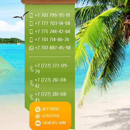
+7 701 799-95-19
+7 777 703-14-98
+7 775 244-42-64
+7 701 714-86-26
+7 701 887-45-98
+7 (727) 272-09-
79
+7 (727) 261-08-
42
+7 (727) 261-08-
43
+7 (727) 261-08-
NICETRIPKZ
44
629042936
НАПИСАТЬ НАМ