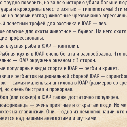
то трудно поверить, но за всю историю убили больше люд
ягуары и крокодилы вместе взятые — гиппопотамы! Эти 
ные на первый взгляд животные чрезвычайно агрессивны
ый почетный трофей для охотника в ЮАР — лев.
ое опасное для охоты животное — буйвол. На него охотя
щие профессионалы.
ая вкусная рыба в ЮАР — кингклип.
 Рыбная кухня в ЮАР очень богата и разнообразна. Что н
ельно — ЮАР окружена океаном с 3 сторон.
ые популярные виды спорта в ЮАР — регби и крикет.
звище регбистов национальной сборной ЮАР — спрингбо
бок — самая маленькая антилопа в ЮАР (размеров со ср
), но очень быстрая и проворная.
бол (или соккер) в ЮАР также достаточно популярен.
оафриканцы — очень приятные и открытые люди. Их ме
охож на славянский. Они — одна из немногих наций, кто 
меется над нашими анекдотами и шутками.