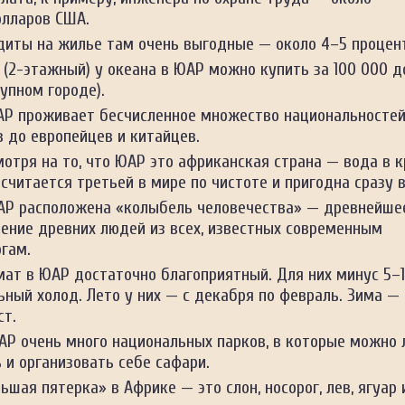
олларов США.
диты на жилье там очень выгодные — около 4–5 процен
 (2-этажный) у океана в ЮАР можно купить за 100 000 д
рупном городе).
АР проживает бесчисленное множество национальностей
 до европейцев и китайцев.
отря на то, что ЮАР это африканская страна — вода в к
считается третьей в мире по чистоте и пригодна сразу 
АР расположена «колыбель человечества» — древнейше
нение древних людей из всех, известных современным
гам.
мат в ЮАР достаточно благоприятный. Для них минус 5–
ный холод. Лето у них — с декабря по февраль. Зима — 
ст.
АР очень много национальных парков, в которые можно 
 и организовать себе сафари.
ьшая пятерка» в Африке — это слон, носорог, лев, ягуар 