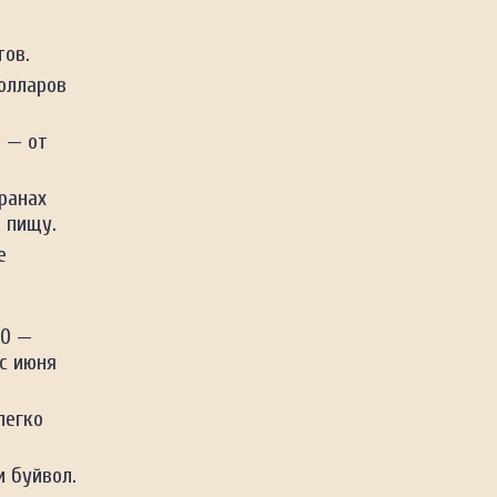
тов.
олларов
 — от
ранах
в пищу.
е
10 —
с июня
легко
и буйвол.