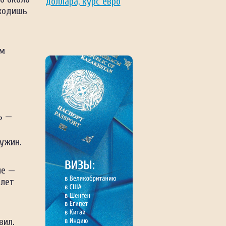
оходишь
ам
ь —
 ужин.
ле —
 лет
вил.