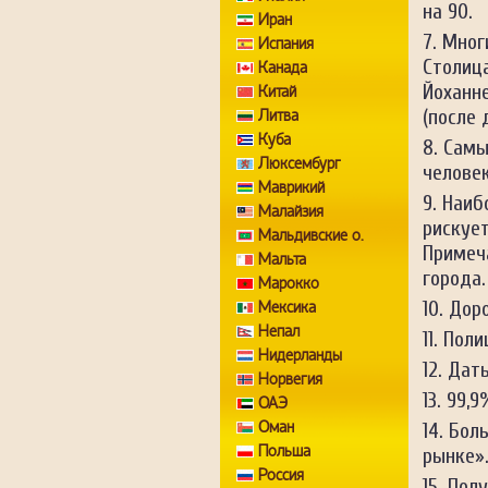
на 90.
Иран
Мног
Испания
Столица
Канада
Йоханне
Китай
(после 
Литва
Куба
Самы
Люксембург
человек
Маврикий
Наиб
Малайзия
рискуе
Мальдивские о.
Примеча
Мальта
города.
Марокко
Доро
Мексика
Непал
Поли
Нидерланды
Дать
Норвегия
99,9
ОАЭ
Оман
Боль
Польша
рынке»
Россия
Полу