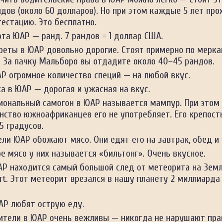
дов (около 60 долларов). Но при этом каждые 5 лет пр
естацию. Это бесплатно.
та ЮАР — ранд. 7 рандов = 1 доллар США.
реты в ЮАР довольно дорогие. Стоят примерно по мерк
. За пачку Мальборо вы отдадите около 40–45 рандов.
Р огромное количество специй — на любой вкус.
а в ЮАР — дорогая и ужасная на вкус.
иональный самогон в ЮАР называется мампур. При этом
нство южноафриканцев его не употребляет. Его крепост
5 градусов.
ли ЮАР обожают мясо. Они едят его на завтрак, обед и
е мясо у них называется «бильтонг». Очень вкусное.
АР находится самый большой след от метеорита на Зем
rt. Этот метеорит врезался в нашу планету 2 миллиарда
АР любят острую еду.
ители в ЮАР очень вежливы — никогда не нарушают пра