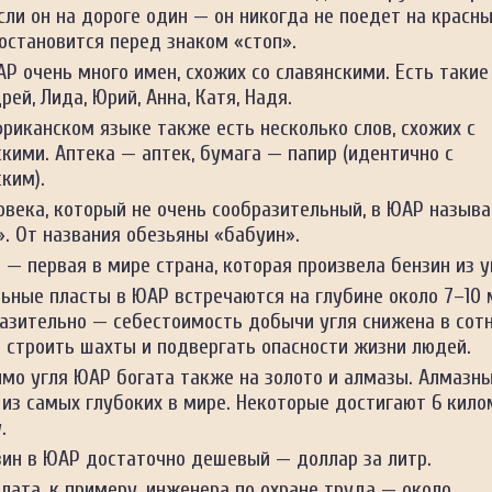
ли он на дороге один — он никогда не поедет на красны
остановится перед знаком «стоп».
АР очень много имен, схожих со славянскими. Есть такие
рей, Лида, Юрий, Анна, Катя, Надя.
фриканском языке также есть несколько слов, схожих с
кими. Аптека — аптек, бумага — папир (идентично с
ким).
овека, который не очень сообразительный, в ЮАР назыв
. От названия обезьяны «бабуин».
 — первая в мире страна, которая произвела бензин из у
льные пласты в ЮАР встречаются на глубине около 7–10 
разительно — себестоимость добычи угля снижена в сот
 строить шахты и подвергать опасности жизни людей.
мо угля ЮАР богата также на золото и алмазы. Алмазн
из самых глубоких в мире. Некоторые достигают 6 кило
.
зин в ЮАР достаточно дешевый — доллар за литр.
лата, к примеру, инженера по охране труда — около