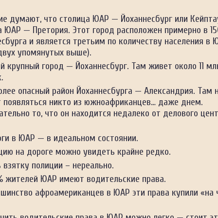
ие думают, что столица ЮАР — Йоханнесбург или Кейпта
 ЮАР — Претория. Этот город расположен примерно в 15
сбурга и является третьим по количеству населения в 
двух упомянутых выше).
й крупный город — Йоханнесбург. Там живет около 11 мл
.
олее опасный район Йоханнесбурга — Александрия. Там 
т появляться никто из южноафриканцев… даже днем.
тельно то, что он находится недалеко от делового цен
ги в ЮАР — в идеальном состоянии.
цию на дороге можно увидеть крайне редко.
 взятку полиции – нереально.
% жителей ЮАР имеют водительские права.
шинство афроамериканцев в ЮАР эти права купили «на 
.
чить водительские права в ЮАР можно легко — стоит эт