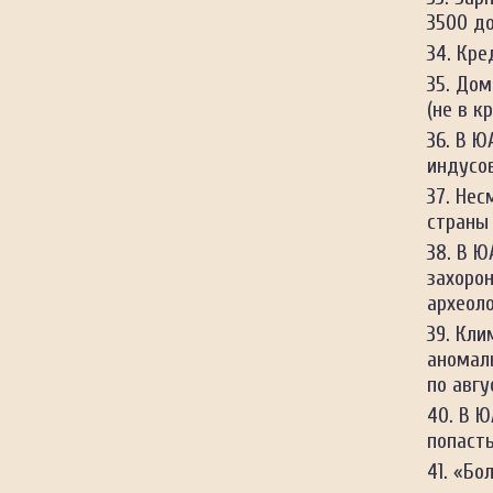
3500 д
Кре
Дом
(не в к
В Ю
индусов
Несм
страны 
В Ю
захоро
археоло
Кли
аномаль
по авгу
В Ю
попасть
«Бол