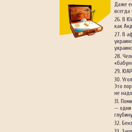
О СТРАНЕ
Даже ес
ВИЗА
всегда 
ИНТЕРЕСНЫЕ ФАКТЫ
ОСОБЕННОСТИ ОТДЫХА
В Ю
КОГДА ЛУЧШЕ ЕХАТЬ?
как Анд
Ямайка
В а
Япония
украинс
украинс
Чел
«бабун»
ЮАР
Уго
Это по
не надо
Поми
— одни 
глубину
Бен
Зарп