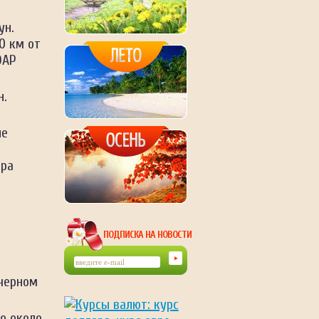
ун.
0 км от
ЮАР
н.
не
тра
ПОДПИСКА НА НОВОСТИ
черном
о около