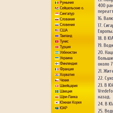
Румыния
400 ран
Сейшельские о.
переатт
Сингапур
Валю
Словакия
Словения
Сига
США
Европы
Таиланд
В ЮА
Тунис
Водк
Турция
Нац
Узбекистан
больши
Украина
около 7
Финляндия
Франция
Жите
Хорватия
Сухо
Чехия
В Ю
Швейцария
Vredefo
Швеция
назад.
Шри-Ланка
Южная Корея
В Ю
ЮАР
Вод