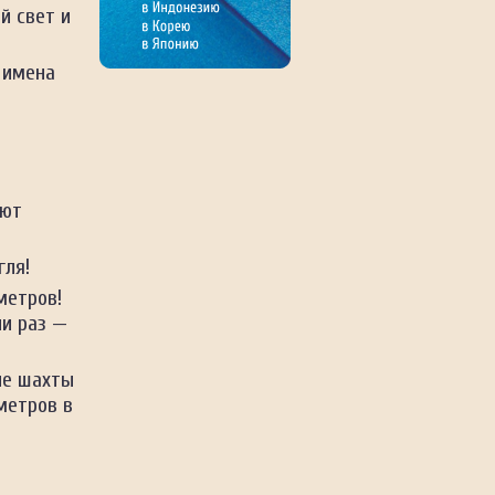
й свет и
 имена
ают
гля!
метров!
ни раз —
ые шахты
метров в