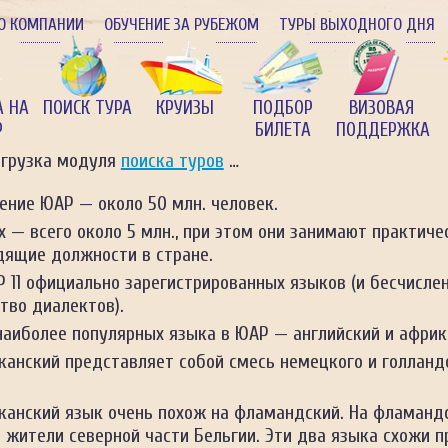
О КОМПАНИИ
ОБУЧЕНИЕ ЗА РУБЕЖОМ
ТУРЫ ВЫХОДНОГО ДНЯ
А НА
ПОИСК ТУРА
КРУИЗЫ
ПОДБОР
ВИЗОВАЯ
Р
БИЛЕТА
ПОДДЕРЖКА
агрузка модуля
поиска туров
…
ение ЮАР — около 50 млн. человек.
 — всего около 5 млн., при этом они занимают практиче
дящие должности в стране.
 11 официально зарегистрированных языков (и бесчисле
тво диалектов).
наиболее популярных языка в ЮАР — английский и африк
канский представляет собой смесь немецкого и голланд
канский язык очень похож на фламандский. На фламанд
 жители северной части Бельгии. Эти два языка схожи 