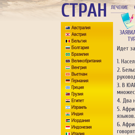
СТРАН
ЛЕЧЕНИЕ
Австралия
ЗАЯВК
Австрия
ТУ
Бельгия
Болгария
Идет з
Бразилия
Насел
Великобритания
Венгрия
Белых
Вьетнам
руково
Германия
В ЮАР
Греция
множес
Грузия
Два 
Египет
Израиль
Афри
Индия
языков.
Иордания
Афри
Индонезия
говорят
Италия