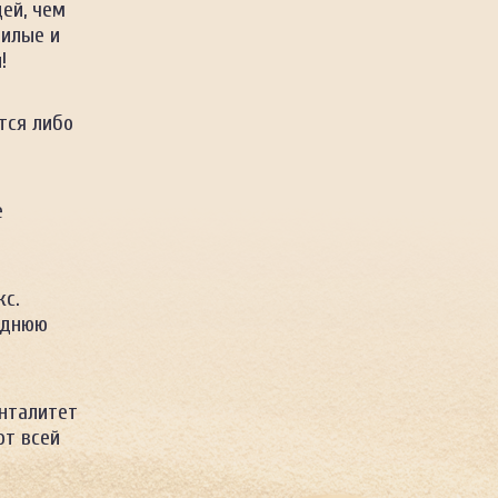
ей, чем
милые и
!
тся либо
е
кс.
еднюю
нталитет
от всей