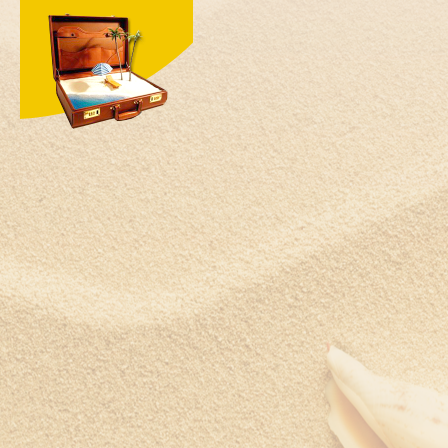
Швеция
Шри-Ланка
Южная Корея
ЮАР
Ямайка
Япония