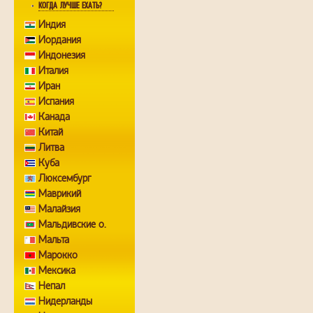
КОГДА ЛУЧШЕ ЕХАТЬ?
Индия
Иордания
Индонезия
Италия
Иран
Испания
Канада
Китай
Литва
Куба
Люксембург
Маврикий
Малайзия
Мальдивские о.
Мальта
Марокко
Мексика
Непал
Нидерланды