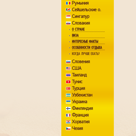
Румыния
Сейшельские о.
Сингапур
Словакия
О СТРАНЕ
ВИЗА
ИНТЕРЕСНЫЕ ФАКТЫ
ОСОБЕННОСТИ ОТДЫХА
КОГДА ЛУЧШЕ ЕХАТЬ?
Словения
США
Таиланд
Тунис
Турция
Узбекистан
Украина
Финляндия
Франция
Хорватия
Чехия
Швейцария