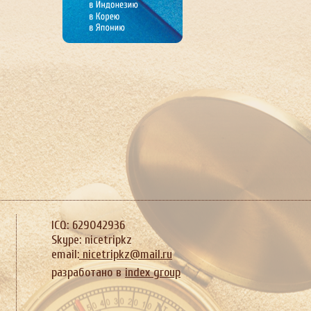
ICQ: 629042936
Skype: nicetripkz
email:
nicetripkz@mail.ru
разработано в
index group