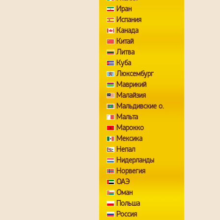
Иран
Испания
Канада
Китай
Литва
Куба
Люксембург
Маврикий
Малайзия
Мальдивские о.
Мальта
Марокко
Мексика
Непал
Нидерланды
Норвегия
ОАЭ
Оман
Польша
Россия