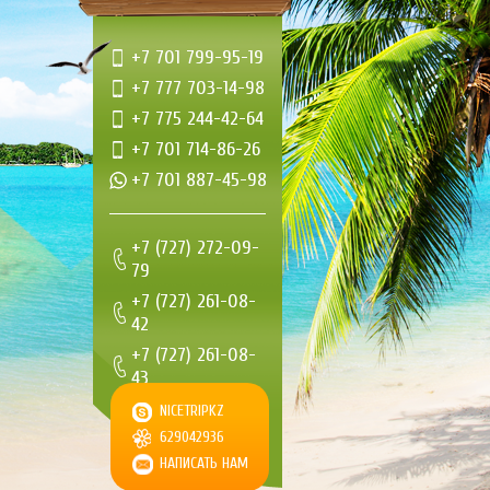
+7 701 799-95-19
+7 777 703-14-98
+7 775 244-42-64
+7 701 714-86-26
+7 701 887-45-98
+7 (727) 272-09-
79
+7 (727) 261-08-
42
+7 (727) 261-08-
43
+7 (727) 261-08-
NICETRIPKZ
44
629042936
НАПИСАТЬ НАМ