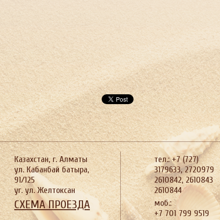
Казахстан, г. Алматы
тел.: +7 (727)
ул. Кабанбай батыра,
3179633, 2720979
91/125
2610842, 2610843
уг. ул. Желтоксан
2610844
СХЕМА ПРОЕЗДА
моб.:
+7 701 799 9519