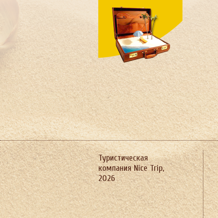
Швеция
Шри-Ланка
Южная Корея
ЮАР
Ямайка
Япония
Туристическая
компания Nice Trip,
2026