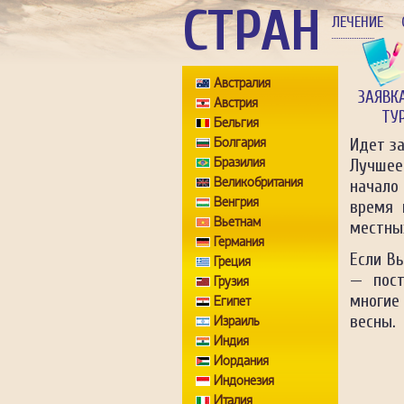
СТРАН
ЛЕЧЕНИЕ
Австралия
ЗАЯВК
Австрия
ТУ
Бельгия
Болгария
Идет з
Бразилия
Лучшее
Великобритания
начало 
Венгрия
время 
Вьетнам
местны
Германия
Если В
Греция
— пост
Грузия
многие
Египет
весны.
Израиль
Индия
Иордания
Индонезия
Италия